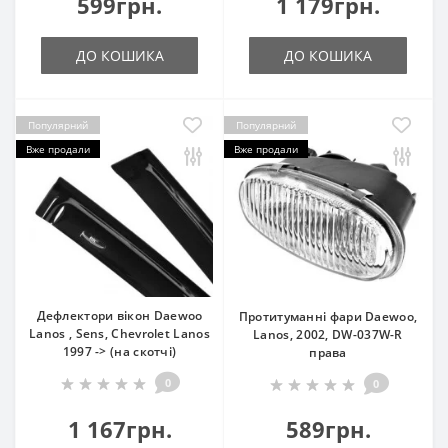
599грн.
1 179грн.
ДО КОШИКА
ДО КОШИКА
Популярний
Популярний
Вже продали
Вже продали
Дефлектори вікон Daewoo
Протитуманні фари Daewoo,
Lanos , Sens, Chevrolet Lanos
Lanos, 2002, DW-037W-R
1997 -> (на скотчі)
права
0
0
1 167грн.
589грн.