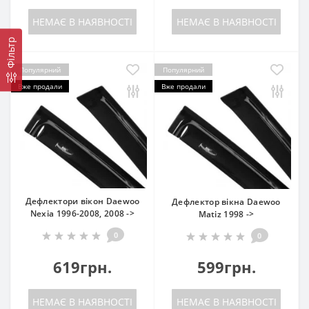
НЕМАЄ В НАЯВНОСТІ
НЕМАЄ В НАЯВНОСТІ
Фільтр
Популярний
Популярний
Вже продали
Вже продали
Дефлектори вікон Daewoo
Дефлектор вікна Daewoo
Nexia 1996-2008, 2008 ->
Matiz 1998 ->
0
0
619грн.
599грн.
НЕМАЄ В НАЯВНОСТІ
НЕМАЄ В НАЯВНОСТІ