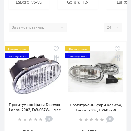
Espero '95-99
Gentra '13-
Lanos '
Популярний
Популярний
Закінчується
Закінчується
Протитуманні фари Daewoo,
Протитуманні фари Daewoo,
Lanos, 2002, DW-037W-L лiве
Lanos, 2002, DW-037W
0
0