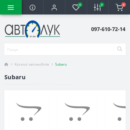
0
0
0
097-610-72-14
Каталог автомобілів
Subaru
Subaru