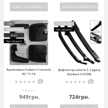
НЕМАЄ В НАЯВНОСТІ
НЕМАЄ В НАЯВНОСТІ
-33%
Популярний
Популярний
Вже продали
Акція
Вже продали
Бризковики Subaru Crosstrek
Дефлектор капота S. Legacy
XV '11-16
Outback (10-ON)
0
0
1 424грн.
949грн.
724грн.