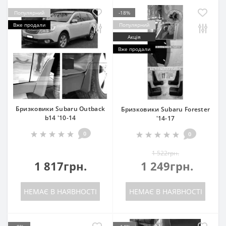
Популярний
-18%
Вже продали
Популярний
Акція
Вже продали
Бризковики Subaru Outback
Бризковики Subaru Forester
b14 '10-14
'14-17
0
0
1 522грн.
1 817грн.
1 249грн.
НЕМАЄ В НАЯВНОСТІ
НЕМАЄ В НАЯВНОСТІ