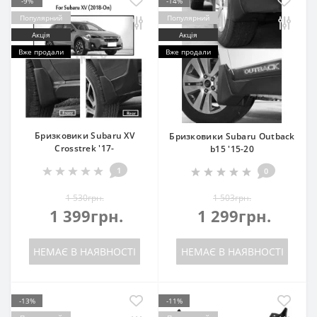
-9%
-14%
Популярний
Популярний
Акція
Акція
Вже продали
Вже продали
Бризковики Subaru XV
Бризковики Subaru Outback
Crosstrek '17-
b15 '15-20
1
0
1 530грн.
1 503грн.
1 399грн.
1 299грн.
НЕМАЄ В НАЯВНОСТІ
НЕМАЄ В НАЯВНОСТІ
-13%
-11%