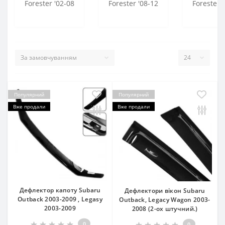
Forester '02-08
Forester '08-12
Forester 
Популярний
Популярний
Вже продали
Вже продали
Дефлектор капоту Subaru
Дефлектори вікон Subaru
Outback 2003-2009 , Legasy
Outback, Legacy Wagon 2003-
2003-2009
2008 (2-ох штучний.)
0
0