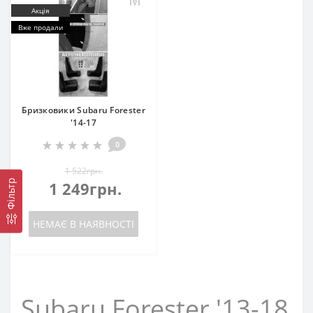
Акція
Вже продали
Бризковики Subaru Forester
'14-17
0
1 522грн.
Фільтр
1 249грн.
НЕМАЄ В НАЯВНОСТІ
Subaru Forester '13-18